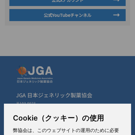
公式Xアカウント
公式YouTubeチャンネル
JGA 日本ジェネリック製薬協会
〒103-0023
東京都中央区日本橋本町3-3-4
TEL: 03-3279-1890 / FAX: 03-3241-2978
Cookie（クッキー）の使用
弊協会は、このウェブサイトの運用のために必要