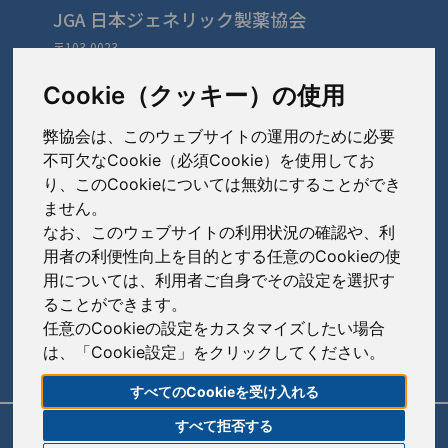
JGA 日本ジェネリック製薬協会
〒103-0023
東京都中央区日本橋本町3-3-4
TEL: 03-3279-1890 / FAX: 03-3241-2978
Cookie（クッキー）の使用
弊協会は、このウェブサイトの運用のために必要
会員会社
（あ〜さ）
不可欠なCookie（必須Cookie）を使用してお
り、このCookieについては無効にすることができ
あゆみ製薬株式会社
ません。
会員会社
（た〜は）
岩城製薬株式会社
なお、このウェブサイトの利用状況の確認や、利
大興製薬株式会社
用者の利便性向上を目的とする任意のCookieの使
大蔵製薬株式会社
会員会社
（ま〜わ）
用については、利用者ご自身でその設定を選択す
ダイト株式会社
ることができます。
キョーリンリメディオ株式会社
陽進堂ホールディングス株式会社
高田製薬株式会社
任意のCookieの設定をカスタマイズしたい場合
賛助会員会社
共和薬品工業株式会社
ロートニッテン株式会社
は、「Cookie設定」をクリックしてください。
辰巳化学株式会社
朝日印刷株式会社
コーアイセイ株式会社
すべてのCookieを受け入れる
鶴原製薬株式会社
旭化成株式会社
寿製薬株式会社
すべて拒否する
リンク
サイトポリシー
サイトマップ
トーアエイヨー株式会社
伊藤忠ケミカルフロンティア株式会社