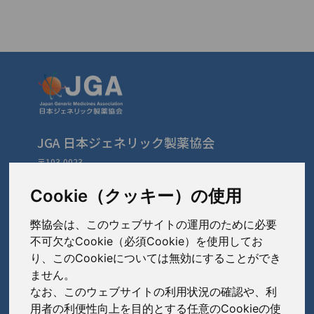
JGA 日本ジェネリック製薬協会
〒103-0023
東京都中央区日本橋本町3-3-4
TEL: 03-3279-1890 / FAX: 03-3241-2978
Cookie（クッキー）の使用
弊協会は、このウェブサイトの運用のために必要
会員会社
（あ〜さ）
不可欠なCookie（必須Cookie）を使用してお
り、このCookieについては無効にすることができ
あゆみ製薬株式会社
ません。
会員会社
（た〜は）
岩城製薬株式会社
なお、このウェブサイトの利用状況の確認や、利
大興製薬株式会社
用者の利便性向上を目的とする任意のCookieの使