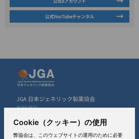
公式Xアカウント
公式YouTubeチャンネル
JGA 日本ジェネリック製薬協会
〒103-0023
東京都中央区日本橋本町3-3-4
TEL: 03-3279-1890 / FAX: 03-3241-2978
Cookie（クッキー）の使用
弊協会は、このウェブサイトの運用のために必要