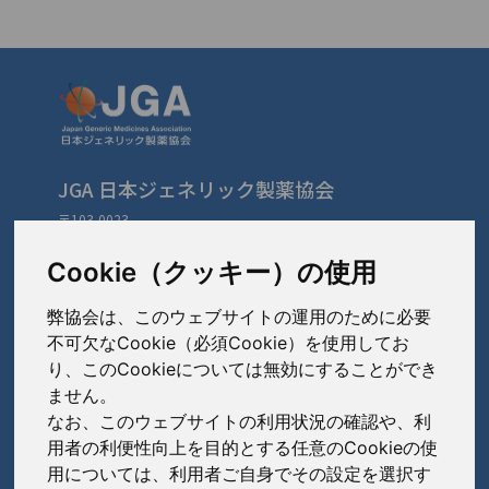
JGA 日本ジェネリック製薬協会
〒103-0023
東京都中央区日本橋本町3-3-4
TEL: 03-3279-1890 / FAX: 03-3241-2978
Cookie（クッキー）の使用
弊協会は、このウェブサイトの運用のために必要
会員会社
（あ〜さ）
不可欠なCookie（必須Cookie）を使用してお
り、このCookieについては無効にすることができ
あゆみ製薬株式会社
ません。
会員会社
（た〜は）
岩城製薬株式会社
なお、このウェブサイトの利用状況の確認や、利
大興製薬株式会社
用者の利便性向上を目的とする任意のCookieの使
大蔵製薬株式会社
会員会社
（ま〜わ）
用については、利用者ご自身でその設定を選択す
ダイト株式会社