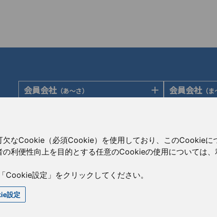
会員会社
会員会社
（あ〜さ）
（ま
あゆみ製薬株式会社
陽進堂ホール
岩城製薬株式会社
ロートニッテ
会員会社
賛助会員会
（た〜は）
大蔵製薬株式会社
朝日印刷株式
大興製薬株式会社
Cookie（必須Cookie）を使用しており、このCooki
キョーリンリメディオ株式会社
旭化成株式会
ダイト株式会社
の利便性向上を目的とする任意のCookieの使用については
共和薬品工業株式会社
伊藤忠ケミカ
高田製薬株式会社
コーアイセイ株式会社
株式会社菊水
辰巳化学株式会社
「Cookie設定」をクリックしてください。
寿製薬株式会社
コーア商事株
鶴原製薬株式会社
kie設定
沢井製薬株式会社
CBC株式会社
トーアエイヨー株式会社
サンド株式会社
澁谷工業株式
同仁医薬化工株式会社