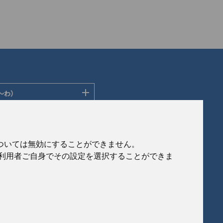
〜わ）
ディングス株式会社
ン株式会社
社
会社
eについては無効にすることができません。
社
、利用者ご自身でその設定を選択することができま
ルフロンティア株式会社
製作所
式会社
© 2020 Japan Generic Medicines Association
会社