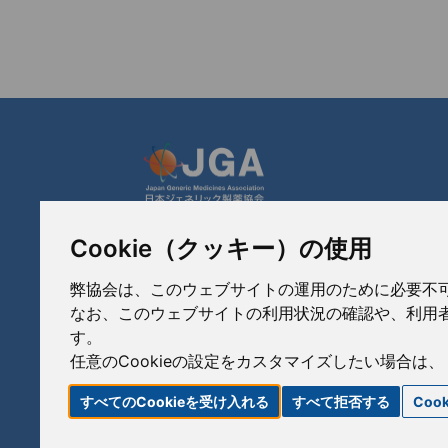
Cookie（クッキー）の使用
JGA 日本ジェネリック製薬協会
〒103-0023
弊協会は、このウェブサイトの運用のために必要不可欠な
東京都中央区日本橋本町3-3-4
なお、このウェブサイトの利用状況の確認や、利用者
TEL: 03-3279-1890 / FAX: 03-3241-2978
す。
任意のCookieの設定をカスタマイズしたい場合は、
すべてのCookieを受け入れる
すべて拒否する
Coo
リンク
サイトポリシー
サイトマップ