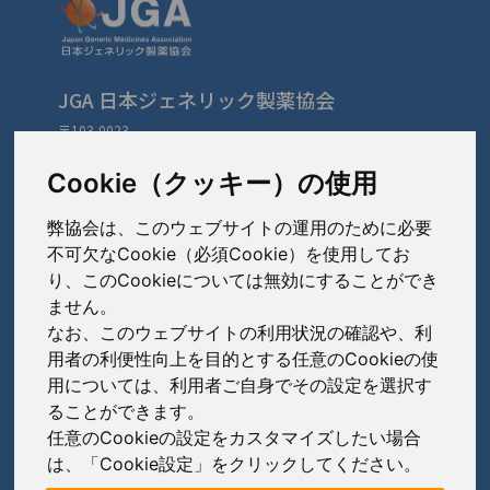
JGA 日本ジェネリック製薬協会
〒103-0023
東京都中央区日本橋本町3-3-4
TEL: 03-3279-1890 / FAX: 03-3241-2978
Cookie（クッキー）の使用
弊協会は、このウェブサイトの運用のために必要
会員会社
（あ〜さ）
不可欠なCookie（必須Cookie）を使用してお
り、このCookieについては無効にすることができ
あゆみ製薬株式会社
ません。
会員会社
（た〜は）
岩城製薬株式会社
なお、このウェブサイトの利用状況の確認や、利
大興製薬株式会社
用者の利便性向上を目的とする任意のCookieの使
大蔵製薬株式会社
会員会社
（ま〜わ）
用については、利用者ご自身でその設定を選択す
ダイト株式会社
ることができます。
キョーリンリメディオ株式会社
陽進堂ホールディングス株式会社
高田製薬株式会社
任意のCookieの設定をカスタマイズしたい場合
賛助会員会社
共和薬品工業株式会社
ロートニッテン株式会社
は、「Cookie設定」をクリックしてください。
辰巳化学株式会社
朝日印刷株式会社