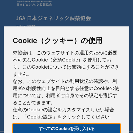
JGA 日本ジェネリック製薬協会
〒103-0023
東京都中央区日本橋本町3-3-4
TEL: 03-3279-1890 / FAX: 03-3241-2978
Cookie（クッキー）の使用
弊協会は、このウェブサイトの運用のために必要
会員会社
（あ〜さ）
不可欠なCookie（必須Cookie）を使用してお
り、このCookieについては無効にすることができ
あゆみ製薬株式会社
ません。
会員会社
（た〜は）
岩城製薬株式会社
なお、このウェブサイトの利用状況の確認や、利
大興製薬株式会社
用者の利便性向上を目的とする任意のCookieの使
大蔵製薬株式会社
会員会社
（ま〜わ）
用については、利用者ご自身でその設定を選択す
ダイト株式会社
ることができます。
キョーリンリメディオ株式会社
陽進堂ホールディングス株式会社
高田製薬株式会社
任意のCookieの設定をカスタマイズしたい場合
賛助会員会社
共和薬品工業株式会社
ロートニッテン株式会社
は、「Cookie設定」をクリックしてください。
辰巳化学株式会社
朝日印刷株式会社
コーアイセイ株式会社
すべてのCookieを受け入れる
鶴原製薬株式会社
旭化成株式会社