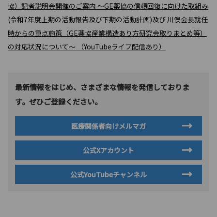
協）記者説明会開催のご案内 ～GE薬協の信頼回復に向けた取組み
(令和7年度上期の活動報告及び下期の活動計画)及び 川俣会長就任
時からの重点施策（GE薬協産業構造あり方研究会取りまとめ等）
の対応状況について～ （YouTubeライブ配信あり）
最新情報をはじめ、さまざまな情報を発信しておりま
す。ぜひご登録ください。
医療関係者向けメルマガ
公式Xアカウント
公式YouTubeチャンネル