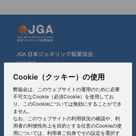
JGA 日本ジェネリック製薬協会
〒103-0023
東京都中央区日本橋本町3-3-4
TEL: 03-3279-1890 / FAX: 03-3241-2978
Cookie（クッキー）の使用
弊協会は、このウェブサイトの運用のために必要
会員会社
（あ〜さ）
不可欠なCookie（必須Cookie）を使用してお
り、このCookieについては無効にすることができ
あゆみ製薬株式会社
ません。
会員会社
（た〜は）
岩城製薬株式会社
なお、このウェブサイトの利用状況の確認や、利
大興製薬株式会社
用者の利便性向上を目的とする任意のCookieの使
大蔵製薬株式会社
会員会社
（ま〜わ）
用については、利用者ご自身でその設定を選択す
ダイト株式会社