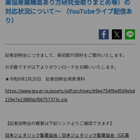
薬協産業構造あり方研究会取りまとめ等）の
対応状況について～ （YouTubeライブ配信あ
り）
記者説明会につきまして、事前配付資料をご案内いたします。
お手数ですが以下よりダウンロードをお願いいたします。
★令和8年2月20日 記者説明会発表資料
https://www.jga.gr.jp/assets/pdf/archives/b9ee754f9ed5b0ebd
219e7e1388fdcf06757373c.zip
【記者説明会の概要は下記リンクよりご確認できます】
日本ジェネリック製薬協会｜日本ジェネリック製薬協会（GE薬