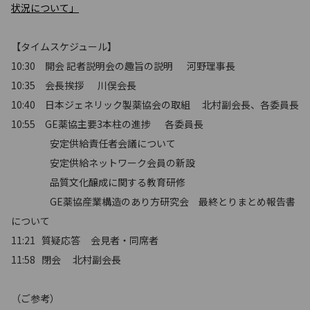
状況について」
【タイムスケジュール】
10:30 開会 記者説明会の趣旨の説明 河野理事長
10:35 会長挨拶 川俣会長
10:40 日本ジェネリック製薬協会の取組 北村副会長、各委員長
10:55 GE薬協主要3本柱の進捗 各委員長
安定供給責任者会議について
安定供給ネットワーク会員の新設
品質文化醸成に関する教育研修
GE薬協産業構造のあり方研究会 最終とりまとめ報告書
について
11:21 質疑応答 会見者・同席者
11:58 閉会 北村副会長
（ご参考）