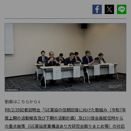
動画はこちらから⇓
R8/2/20記者説明会「GE薬協の信頼回復に向けた取組み（令和7年
度上期の活動報告及び下期の活動計画）及び川俣会長就任時から
の重点施策（GE薬協産業構造あり方研究会取りまとめ等）の対応