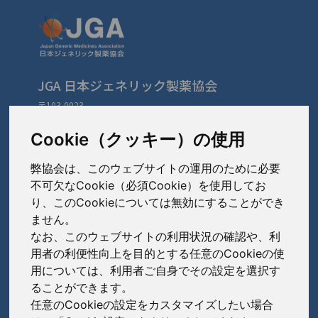
JGA 日本ジェネリック製薬協会
〒103-0023
東京都中央区日本橋本町3-3-4
TEL: 03-3279-1890 / FAX: 03-3241-2978
Cookie（クッキー）の使用
弊協会は、このウェブサイトの運用のために必要
会員会社
（あ〜さ）
不可欠なCookie（必須Cookie）を使用してお
り、このCookieについては無効にすることができ
あゆみ製薬株式会社
ません。
会員会社
（た〜は）
岩城製薬株式会社
なお、このウェブサイトの利用状況の確認や、利
大興製薬株式会社
用者の利便性向上を目的とする任意のCookieの使
大蔵製薬株式会社
会員会社
（ま〜わ）
用については、利用者ご自身でその設定を選択す
ダイト株式会社
ることができます。
キョーリンリメディオ株式会社
陽進堂ホールディングス株式会社
高田製薬株式会社
任意のCookieの設定をカスタマイズしたい場合
賛助会員会社
共和薬品工業株式会社