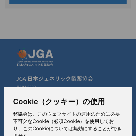
JGA 日本ジェネリック製薬協会
〒103-0023
東京都中央区日本橋本町3-3-4
TEL: 03-3279-1890 / FAX: 03-3241-2978
Cookie（クッキー）の使用
弊協会は、このウェブサイトの運用のために必要
会員会社
（あ〜さ）
不可欠なCookie（必須Cookie）を使用してお
り、このCookieについては無効にすることができ
あゆみ製薬株式会社
ません。