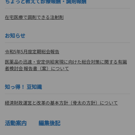
ちょっと教えて診療報酬・調剤報酬
在宅医療で調剤できる注射剤
お知らせ
令和5年5月度定期総会報告
医薬品の迅速・安定供給実現に向けた総合対策に関する有識
者検討会 報告書（案）について
知っ得！ 豆知識
経済財政運営と改革の基本方針（骨太の方針）について
活動案内
編集後記