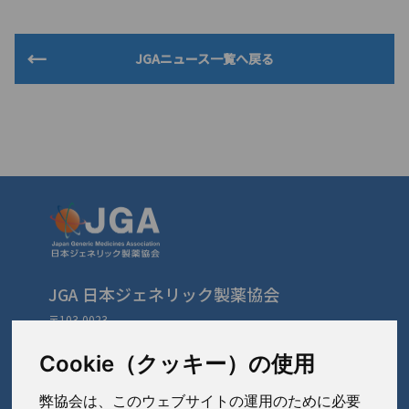
JGAニュース一覧へ戻る
JGA 日本ジェネリック製薬協会
〒103-0023
東京都中央区日本橋本町3-3-4
TEL: 03-3279-1890 / FAX: 03-3241-2978
Cookie（クッキー）の使用
弊協会は、このウェブサイトの運用のために必要