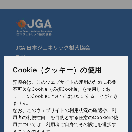
JGA 日本ジェネリック製薬協会
〒103-0023
東京都中央区日本橋本町3-3-4
TEL: 03-3279-1890 / FAX: 03-3241-2978
Cookie（クッキー）の使用
弊協会は、このウェブサイトの運用のために必要
会員会社
（あ〜さ）
不可欠なCookie（必須Cookie）を使用してお
り、このCookieについては無効にすることができ
あゆみ製薬株式会社
ません。
会員会社
（た〜は）
岩城製薬株式会社
なお、このウェブサイトの利用状況の確認や、利
大興製薬株式会社
用者の利便性向上を目的とする任意のCookieの使
大蔵製薬株式会社
会員会社
（ま〜わ）
用については、利用者ご自身でその設定を選択す
ダイト株式会社
ることができます。
キョーリンリメディオ株式会社