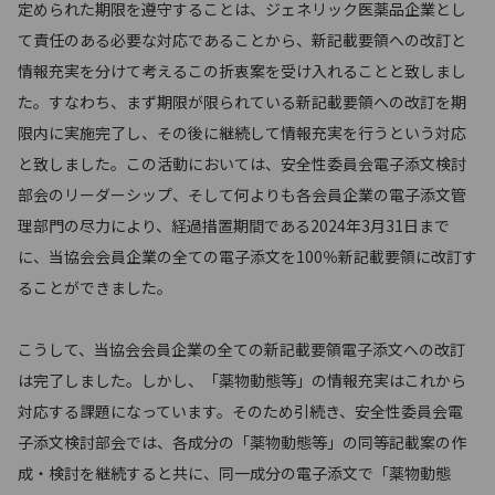
定められた期限を遵守することは、ジェネリック医薬品企業とし
て責任のある必要な対応であることから、新記載要領への改訂と
情報充実を分けて考えるこの折衷案を受け入れることと致しまし
た。すなわち、まず期限が限られている新記載要領への改訂を期
限内に実施完了し、その後に継続して情報充実を行うという対応
と致しました。この活動においては、安全性委員会電子添文検討
部会のリーダーシップ、そして何よりも各会員企業の電子添文管
理部門の尽力により、経過措置期間である2024年3月31日まで
に、当協会会員企業の全ての電子添文を100％新記載要領に改訂す
ることができました。
こうして、当協会会員企業の全ての新記載要領電子添文への改訂
は完了しました。しかし、「薬物動態等」の情報充実はこれから
対応する課題になっています。そのため引続き、安全性委員会電
子添文検討部会では、各成分の「薬物動態等」の同等記載案の作
成・検討を継続すると共に、同一成分の電子添文で「薬物動態