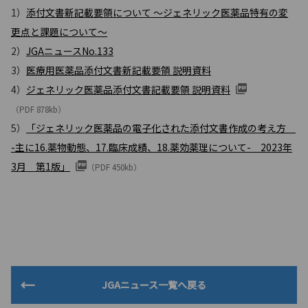
1）
添付文書新記載要領について ～ジェネリック医薬品特有の変
更点と課題について～
2）
JGAニュースNo.133
3）
医療用医薬品添付文書新記載要領 説明資料
4）
ジェネリック医薬品添付文書記載要領 説明資料
（PDF 878kb）
5）
「ジェネリック医薬品の電子化された添付文書作成の考え方
-主に16.薬物動態、17.臨床成績、18.薬効薬理について- 2023年
3月 第1版」
（PDF 450kb）
JGAニュース一覧へ戻る