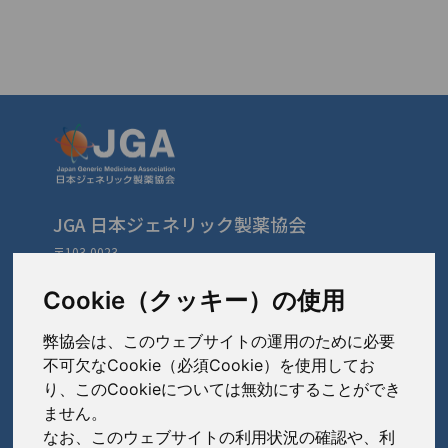
JGA 日本ジェネリック製薬協会
〒103-0023
東京都中央区日本橋本町3-3-4
TEL: 03-3279-1890 / FAX: 03-3241-2978
Cookie（クッキー）の使用
弊協会は、このウェブサイトの運用のために必要
会員会社
（あ〜さ）
不可欠なCookie（必須Cookie）を使用してお
り、このCookieについては無効にすることができ
あゆみ製薬株式会社
ません。
会員会社
（た〜は）
岩城製薬株式会社
なお、このウェブサイトの利用状況の確認や、利