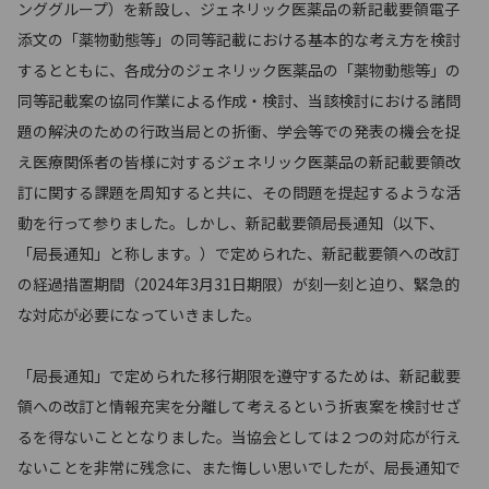
ンググループ）を新設し、ジェネリック医薬品の新記載要領電子
添文の「薬物動態等」の同等記載における基本的な考え方を検討
するとともに、各成分のジェネリック医薬品の「薬物動態等」の
同等記載案の協同作業による作成・検討、当該検討における諸問
題の解決のための行政当局との折衝、学会等での発表の機会を捉
え医療関係者の皆様に対するジェネリック医薬品の新記載要領改
訂に関する課題を周知すると共に、その問題を提起するような活
動を行って参りました。しかし、新記載要領局長通知（以下、
「局長通知」と称します。）で定められた、新記載要領への改訂
の経過措置期間（2024年3月31日期限）が刻一刻と迫り、緊急的
な対応が必要になっていきました。
「局長通知」で定められた移行期限を遵守するためは、新記載要
領への改訂と情報充実を分離して考えるという折衷案を検討せざ
るを得ないこととなりました。当協会としては２つの対応が行え
ないことを非常に残念に、また悔しい思いでしたが、局長通知で