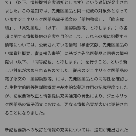
て」（以下、情報提供充実通知とします）という通知が発出され
ました。この通知では、先発医薬品と同一記載の対象外となって
いますジェネリック医薬品電子添文の「薬物動態」、「臨床成
績」、「薬効薬理」（以下、「薬物動態等」と称します。）の各
項に関する情報提供の充実を目的として、これらの項に記載する
情報については、公表されている情報（学術文献、先発医薬品の
申請資料概要、審査報告書等）に基づき先発医薬品と同等の情報
提供（以下、「同等記載」と称します。）を行うこと、という新
しい対応が求められるものでした。従来のジェネリック医薬品の
電子添文の「薬物動態等」には、先発医薬品との同等性を確認し
た生物学的同等性試験概要や基本的な薬理作用の記載程度でした
が、記載要領改正と情報提供充実通知の発出により、ジェネリッ
ク医薬品の電子添文における、更なる情報充実が大いに期待され
ることになりました。
新記載要領への改訂と情報の充実については、通知が発出された