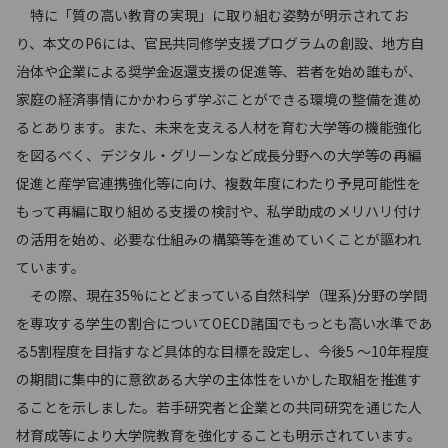
特に「質の高い教育の実現」に取り組む姿勢が明示されてお
り、本文のP6には、官民共同修学支援プログラムの創設、地方自
治体や企業による奨学金返還支援の促進等、若者を始め誰もが、
家庭の経済事情にかかわらず学ぶことができる環境の整備を進め
るとあります。また、未来を支える人材を育む大学等の機能強化
を図るべく、デジタル・グリーンなど成長分野への大学等の再編
促進と産学官連携強化等に向け、複数年度にわたり予見可能性を
もって再編に取り組める支援の検討や、私学助成のメリハリ付け
の活用を始め、必要な仕組みの構築等を進めていくことが謳われ
ています。
その際、現在35%にとどまっている自然科学（理系)分野の学問
を専攻する学生の割合についてOECD諸国でもっとも高い水準であ
る5割程度を目指すなど具体的な目標を設定し、今後5 ～10年程度
の期間に集中的に意欲ある大学の主体性をいかした取組を推進す
ることを示しました。若手研究者と企業との共同研究を通じた人
材育成等により大学院教育を強化することも明示されています。