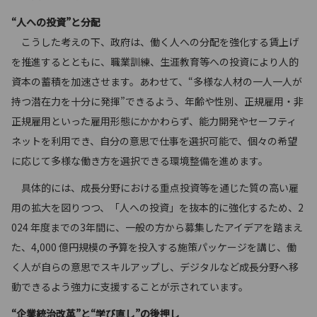
“人への投資”と分配
こうした考えの下、政府は、働く人への分配を強化する賃上げ
を推進するとともに、職業訓練、生涯教育等への投資により人的
資本の蓄積を加速させます。あわせて、“多様な人材の一人一人が
持つ潜在力を十分に発揮”できるよう、年齢や性別、正規雇用・非
正規雇用といった雇用形態にかかわらず、能力開発やセーフティ
ネットを利用でき、自分の意思で仕事を選択可能で、個々の希望
に応じて多様な働き方を選択できる環境整備を進めます。
具体的には、成長分野における重点投資等を通じた質の高い雇
用の拡大を図りつつ、「人への投資」を抜本的に強化するため、2
024 年度までの3年間に、一般の方から募集したアイデアを踏まえ
た、4,000 億円規模の予算を投入する施策パッケージを講じ、働
く人が自らの意思でスキルアップし、デジタルなど成長分野へ移
動できるよう強力に支援することが示されています。
“企業統治改革”と“学び直し”の後押し