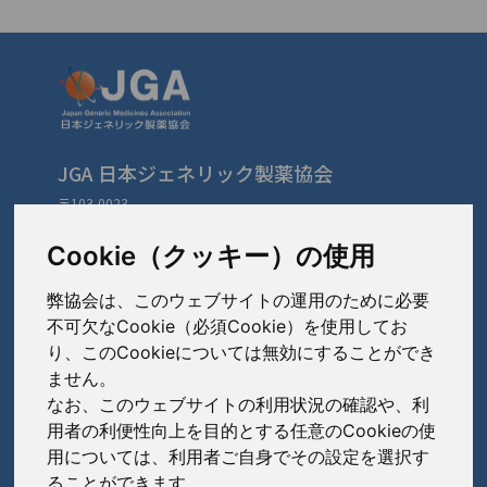
JGA 日本ジェネリック製薬協会
〒103-0023
東京都中央区日本橋本町3-3-4
TEL: 03-3279-1890 / FAX: 03-3241-2978
Cookie（クッキー）の使用
弊協会は、このウェブサイトの運用のために必要
会員会社
（あ〜さ）
不可欠なCookie（必須Cookie）を使用してお
り、このCookieについては無効にすることができ
あゆみ製薬株式会社
ません。
会員会社
（た〜は）
岩城製薬株式会社
なお、このウェブサイトの利用状況の確認や、利
大興製薬株式会社
用者の利便性向上を目的とする任意のCookieの使
大蔵製薬株式会社
会員会社
（ま〜わ）
用については、利用者ご自身でその設定を選択す
ダイト株式会社
ることができます。
キョーリンリメディオ株式会社
陽進堂ホールディングス株式会社