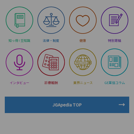
知っ得 ! 豆知識
法律・制度
健康
特別寄稿
インタビュー
診療報酬
業界ニュース
GE薬協コラム
JGApedia TOP