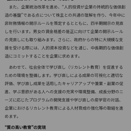
また、企業統治改革を進め、“人的投資が企業の持続的な価値創
造の基盤”である点について株主との共通の理解を作り、今年中に
非財務情報の開示ルールを策定するとともに、四半期開示の見直
しを行います。男女の賃金格差の是正に向けて企業の開示ルール
の見直しにも取り組みます。さらに、政府からの特に大規模な支
援を受ける際には、人的資本投資などを通じ、中長期的な価値創
造にコミットすることを企業に求めます。
あわせて、社会全体で学び直し（リカレント教育）を促進する
ための環境を整備します。学び直しによる成果の可視化と適切な
評価、学び直し成果を活用したキャリアアップや兼業・副業の促
進、学ぶ意欲がある人への支援の充実や環境整備、成長分野のニ
ーズに応じたプログラムの開発支援や学び直しの産学官の対話、
企業におけるリカレント教育による人材育成の強化等の取組を進
めます。
“質の高い教育”の実現