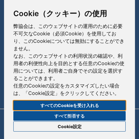
東京都中央区日本橋本町3-3-4
TEL: 03-3279-1890 / FAX: 03-3241-2978
Cookie（クッキー）の使用
弊協会は、このウェブサイトの運用のために必要
会員会社
（あ〜さ）
不可欠なCookie（必須Cookie）を使用してお
り、このCookieについては無効にすることができ
あゆみ製薬株式会社
ません。
会員会社
（た〜は）
岩城製薬株式会社
なお、このウェブサイトの利用状況の確認や、利
大興製薬株式会社
用者の利便性向上を目的とする任意のCookieの使
大蔵製薬株式会社
会員会社
（ま〜わ）
用については、利用者ご自身でその設定を選択す
ダイト株式会社
ることができます。
キョーリンリメディオ株式会社
陽進堂ホールディングス株式会社
高田製薬株式会社
任意のCookieの設定をカスタマイズしたい場合
賛助会員会社
共和薬品工業株式会社
ロートニッテン株式会社
は、「Cookie設定」をクリックしてください。
辰巳化学株式会社
朝日印刷株式会社
コーアイセイ株式会社
すべてのCookieを受け入れる
鶴原製薬株式会社
旭化成株式会社
寿製薬株式会社
すべて拒否する
リンク
サイトポリシー
サイトマップ
トーアエイヨー株式会社
伊藤忠ケミカルフロンティア株式会社
Cookie設定
沢井製薬株式会社
同仁医薬化工株式会社
株式会社菊水製作所
© 2020 Japan Generic Medicines Association