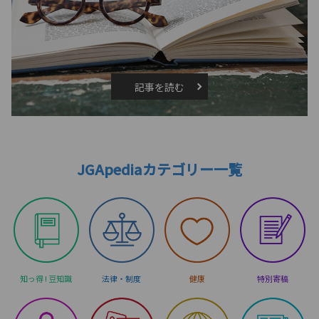
記事を読む
JGApediaカテゴリー一覧
知っ得 ! 豆知識
法律・制度
健康
特別寄稿