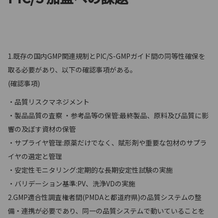
1.既存の国内GMP関連規制とPIC/S-GMPガイド間の同等性確保を
取る必要があり、以下の確認事項がある。
(確認事項)
・品質リスクマネジメント
・製品品質の査察 ・参考品等の保管:最終製品、原料及び品質に影
響の及ぼす資材の保管
・サプライヤ管理:原薬だけでなく、賦形剤や重要な包材のサプラ
イヤの選定と管理
・安定性モニタリング:定期的な長期安定性試験の実施
・バリデーション基準:PV、洗浄VDの実施
2.GMP適合性調査権者間(PMDAと都道府県)の品質システムの整
備・連携が必要であり、同一の品質システムで動いていることを