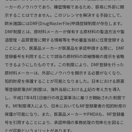
ーカーのノウハウであり、機密情報であるため、容易に外部に開
示することはできません。このジレンマを解決する手段として、
欧米諸国にはDMF(DrugMasterFile)申請登録制度が存在します。
DMF制度とは、原材料メーカーが保有する原材料の製造方法や製
造管理・品質管理に関する情報等を予め審査当局に任意登録する
ことにより、医薬品メーカーが医薬品を承認申請する際に、DMF
登録番号を利用することで該当の原材料の詳細情報の提示を省略
できるようにしたものです。この制度により、DMF登録を行った
原材料メーカーは、外部にノウハウを開示する必要がなくなり、
知的財産を保護することが可能となりました。日本における原薬
等登録原簿(MF)制度は、海外当局における上記の考え方を導入
し、平成17年4月1日施行の改正薬事法に基づき開始された制度で
す。MF制度導入により、日本においてもMF登録業者の知的財産の
保護が可能になり、また、医薬品メーカーやPMDAも、MF登録番
号を引用することにより、承認申請の事務処理の効率化を図るこ
とが可能というメリットがあります。