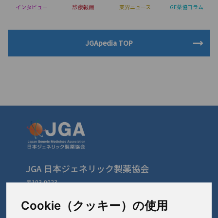
インタビュー
診療報酬
業界ニュース
GE薬協コラム
JGApedia TOP
JGA 日本ジェネリック製薬協会
〒103-0023
東京都中央区日本橋本町3-3-4
TEL: 03-3279-1890 / FAX: 03-3241-2978
Cookie（クッキー）の使用