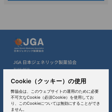
JGA 日本ジェネリック製薬協会
〒103-0023
東京都中央区日本橋本町3-3-4
TEL: 03-3279-1890 / FAX: 03-3241-2978
Cookie（クッキー）の使用
弊協会は、このウェブサイトの運用のために必要
会員会社
（あ〜さ）
不可欠なCookie（必須Cookie）を使用してお
り、このCookieについては無効にすることができ
あゆみ製薬株式会社
ません。
会員会社
（た〜は）