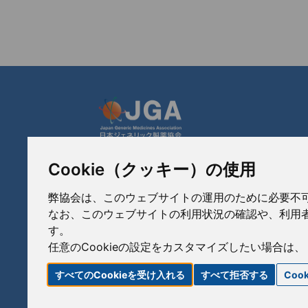
Cookie（クッキー）の使用
JGA 日本ジェネリック製薬協会
〒103-0023
弊協会は、このウェブサイトの運用のために必要不可欠な
東京都中央区日本橋本町3-3-4
なお、このウェブサイトの利用状況の確認や、利用者
TEL: 03-3279-1890 / FAX: 03-3241-2978
す。
任意のCookieの設定をカスタマイズしたい場合は、
すべてのCookieを受け入れる
すべて拒否する
Coo
リンク
サイトポリシー
サイトマップ