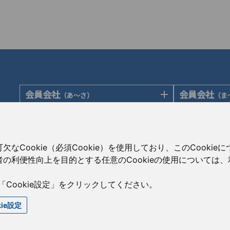
会員会社
会員会社
（あ〜さ）
（ま
あゆみ製薬株式会社
陽進堂ホール
岩城製薬株式会社
ロートニッテ
会員会社
賛助会員会
（た〜は）
大蔵製薬株式会社
朝日印刷株式
大興製薬株式会社
Cookie（必須Cookie）を使用しており、このCooki
キョーリンリメディオ株式会社
旭化成株式会
ダイト株式会社
の利便性向上を目的とする任意のCookieの使用については
共和薬品工業株式会社
伊藤忠ケミカ
高田製薬株式会社
コーアイセイ株式会社
株式会社菊水
辰巳化学株式会社
「Cookie設定」をクリックしてください。
寿製薬株式会社
コーア商事株
鶴原製薬株式会社
kie設定
沢井製薬株式会社
CBC株式会社
トーアエイヨー株式会社
サンド株式会社
澁谷工業株式
同仁医薬化工株式会社