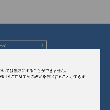
〜わ）
ディングス株式会社
ン株式会社
社
会社
eについては無効にすることができません。
社
、利用者ご自身でその設定を選択することができま
ルフロンティア株式会社
製作所
式会社
© 2020 Japan Generic Medicines Association
会社