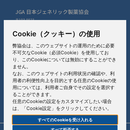
JGA 日本ジェネリック製薬協会
〒103-0023
東京都中央区日本橋本町3-3-4
TEL: 03-3279-1890 / FAX: 03-3241-2978
Cookie（クッキー）の使用
弊協会は、このウェブサイトの運用のために必要
会員会社
（あ〜さ）
不可欠なCookie（必須Cookie）を使用してお
り、このCookieについては無効にすることができ
あゆみ製薬株式会社
ません。
会員会社
（た〜は）
岩城製薬株式会社
なお、このウェブサイトの利用状況の確認や、利
大興製薬株式会社
用者の利便性向上を目的とする任意のCookieの使
大蔵製薬株式会社
会員会社
（ま〜わ）
用については、利用者ご自身でその設定を選択す
ダイト株式会社
ることができます。
キョーリンリメディオ株式会社
陽進堂ホールディングス株式会社
高田製薬株式会社
任意のCookieの設定をカスタマイズしたい場合
賛助会員会社
共和薬品工業株式会社
ロートニッテン株式会社
は、「Cookie設定」をクリックしてください。
辰巳化学株式会社
朝日印刷株式会社
コーアイセイ株式会社
すべてのCookieを受け入れる
鶴原製薬株式会社
旭化成株式会社
寿製薬株式会社
すべて拒否する