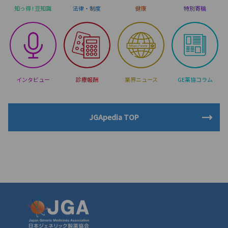
知っ得 ! 豆知識
法律・制度
健康
特別寄稿
インタビュー
診療報酬
業界ニュース
GE薬協コラム
JGApedia TOP