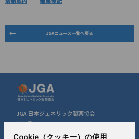
活動案内
編集後記
JGAニュース一覧へ戻る
JGA 日本ジェネリック製薬協会
〒103-0023
東京都中央区日本橋本町3-3-4
TEL: 03-3279-1890 / FAX: 03-3241-2978
Cookie（クッキー）の使用