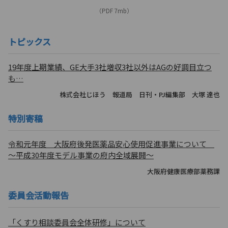
（PDF 7mb）
トピックス
19年度上期業績、GE大手3社増収3社以外はAGの好調目立つ
も…
株式会社じほう 報道局 日刊・PJ編集部 大塚 達也
特別寄稿
令和元年度 大阪府後発医薬品安心使用促進事業について
～平成30年度モデル事業の府内全域展開～
大阪府健康医療部薬務課
委員会活動報告
「くすり相談委員会全体研修」について