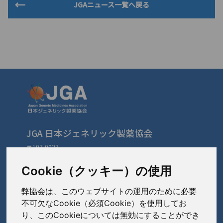
JGAニュース一覧へ戻る
JGA 日本ジェネリック製薬協会
〒103-0023
東京都中央区日本橋本町3-3-4
TEL: 03-3279-1890 / FAX: 03-3241-2978
Cookie（クッキー）の使用
弊協会は、このウェブサイトの運用のために必要
会員会社
（あ〜さ）
不可欠なCookie（必須Cookie）を使用してお
り、このCookieについては無効にすることができ
あゆみ製薬株式会社