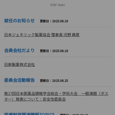
（PDF 3mb）
就任のお知らせ
更新日：2025.08.18
日本ジェネリック製薬協会 理事長 河野 典厚
会員会社だより
更新日：2025.08.18
日新製薬株式会社
委員会活動報告
更新日：2025.08.25
第27回日本医薬品情報学会総会・学術大会 一般演題（ポス
ター）発表について：安全性委員会
医療制度関連情報TOPICS