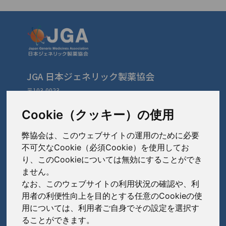
JGA 日本ジェネリック製薬協会
〒103-0023
東京都中央区日本橋本町3-3-4
TEL: 03-3279-1890 / FAX: 03-3241-2978
Cookie（クッキー）の使用
弊協会は、このウェブサイトの運用のために必要
会員会社
（あ〜さ）
不可欠なCookie（必須Cookie）を使用してお
り、このCookieについては無効にすることができ
あゆみ製薬株式会社
ません。
会員会社
（た〜は）
岩城製薬株式会社
なお、このウェブサイトの利用状況の確認や、利
大興製薬株式会社
用者の利便性向上を目的とする任意のCookieの使
大蔵製薬株式会社
会員会社
（ま〜わ）
用については、利用者ご自身でその設定を選択す
ダイト株式会社
ることができます。
キョーリンリメディオ株式会社
陽進堂ホールディングス株式会社