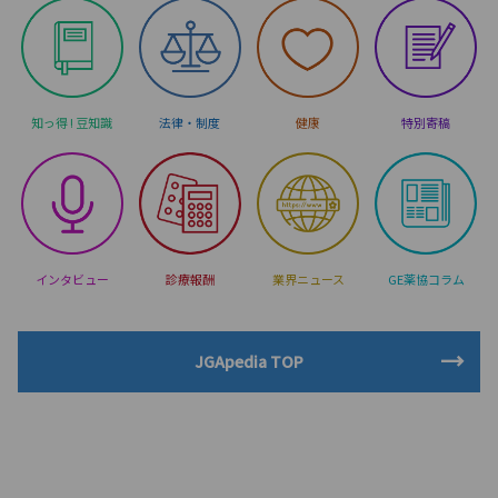
知っ得 ! 豆知識
法律・制度
健康
特別寄稿
インタビュー
診療報酬
業界ニュース
GE薬協コラム
JGApedia TOP