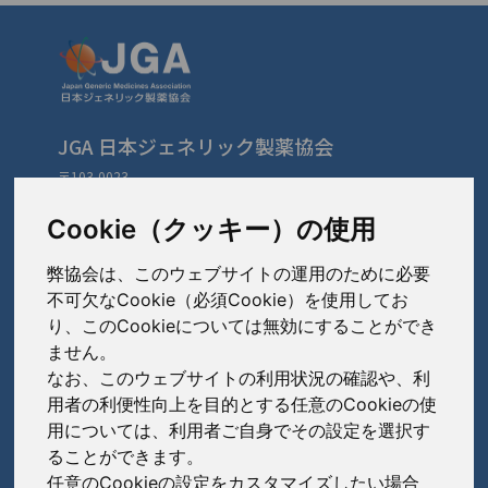
JGA 日本ジェネリック製薬協会
〒103-0023
東京都中央区日本橋本町3-3-4
TEL: 03-3279-1890 / FAX: 03-3241-2978
Cookie（クッキー）の使用
弊協会は、このウェブサイトの運用のために必要
会員会社
（あ〜さ）
不可欠なCookie（必須Cookie）を使用してお
り、このCookieについては無効にすることができ
あゆみ製薬株式会社
ません。
会員会社
（た〜は）
岩城製薬株式会社
なお、このウェブサイトの利用状況の確認や、利
大興製薬株式会社
用者の利便性向上を目的とする任意のCookieの使
大蔵製薬株式会社
会員会社
（ま〜わ）
用については、利用者ご自身でその設定を選択す
ダイト株式会社
ることができます。
キョーリンリメディオ株式会社
陽進堂ホールディングス株式会社
高田製薬株式会社
任意のCookieの設定をカスタマイズしたい場合