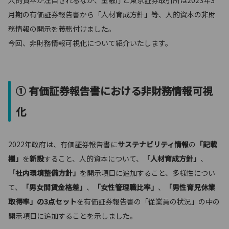
人的資本が注目されるなか、金融庁と東京証券取引所は2023年3
月期の有価証券報告書から「人材育成方針」等、人的資本の非財
務情報の開示を義務付けました。
今回、非財務情報可視化について紹介いたします。
① 有価証券報告書における非財務情報可視
化
2022年政府は、有価証券報告書に
サステナビリティ情報
の
「記載
欄」
を
新設
すること、人的資本について、
「人材育成方針」
、
「社内環境整備方針」
を開示項目に追加すること、多様性につい
て、
「男女間賃金格差」
、
「女性管理職比率」
、
「男性育児休業
取得率」の3点セット
を有価証券報告書の「従業員の状況」の中の
開示項目に追加することを示しました。