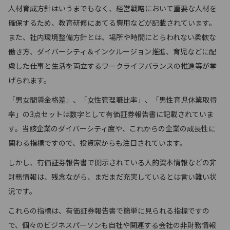
人材育成方針はいうまでもなく、経営戦略において重要な人材を
確保するため、教育研修にあてる費用などが記載されています。
また、社内環境整備方針とは、場所や時間にとらわれない柔軟な
働き方、ダイバーシティ＆インクルージョン推進、育児などに配
慮した仕事と生活を両立するワークライフバランスの推進等が挙
げられます。
「男女間賃金格差」、「女性管理職比率」、「男性育児休業取得
率」の3点セットは数字として有価証券報告書に記載されていま
す。当該企業のダイバーシティ度や、これからの企業の成長性に
関わる指標ですので、投資家からも注目されています。
しかし、有価証券報告書で開示されている人的資本情報などの非
財務情報は、残念ながら、まだまだ充実しているとは言い難い状
況です。
これらの指標は、有価証券報告書で簡単に見られる指標ですの
で、個々のビジネスパーソンも自社や関連する会社の非財務情報