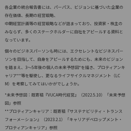
各企業の統合報告書には、パーパス、ビジョンに基づいた企業の
存在価値、長期の経営戦略、
中期経営計画等の経営戦略などが詰まっており、投資家・株主の
みならず、多くのステークホルダーに自社をアピールする資料と
なっています。
個々のビジネスパーソンも時には、エクセレントなビジネスパー
ソンを目指して、自身をアピールするためにも、未来のビジョン
を踏まえ、3～5年後の個人の未来予想図*を描き、プロティアンキ
ャリア**等を駆使し、更なるライフサイクルマネジメント（LC
M）を考察してみてはいかがでしょうか。
*未来予想図：既寄稿『VUCA時代経営』（2022.5.10）「未来予想
図」参照
**プロティアンキャリア：既寄稿『サステナビリティ・トランス
フォーメーション』（2023.2.1）「キャリアデベロップメント・
プロティアンキャリア」参照