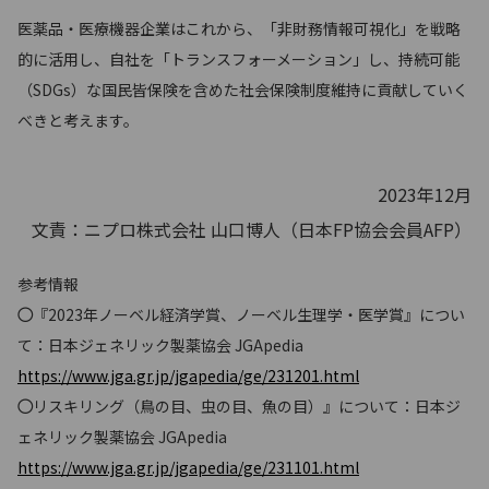
医薬品・医療機器企業はこれから、「非財務情報可視化」を戦略
的に活用し、自社を「トランスフォーメーション」し、持続可能
（SDGs）な国民皆保険を含めた社会保険制度維持に貢献していく
べきと考えます。
2023年12月
文責：ニプロ株式会社 山口博人（日本FP協会会員AFP）
参考情報
◯
『2023年ノーベル経済学賞、ノーベル生理学・医学賞』につい
て：日本ジェネリック製薬協会 JGApedia
https://www.jga.gr.jp/jgapedia/ge/231201.html
◯
リスキリング（鳥の目、虫の目、魚の目）』について：日本ジ
ェネリック製薬協会 JGApedia
https://www.jga.gr.jp/jgapedia/ge/231101.html